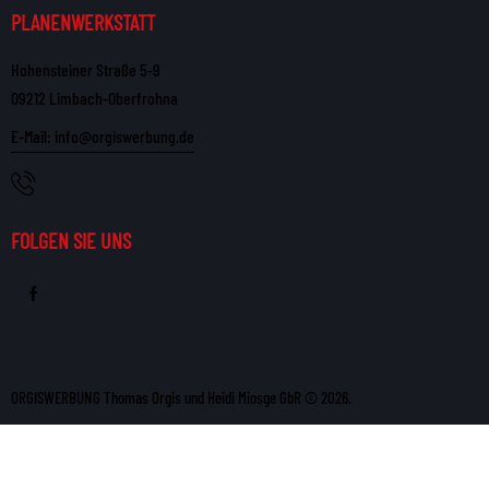
PLANENWERKSTATT
Hohensteiner Straße 5-9
09212 Limbach-Oberfrohna
E-Mail: info@orgiswerbung.de
FOLGEN SIE UNS
ORGISWERBUNG Thomas Orgis und Heidi Miosge GbR © 2026.