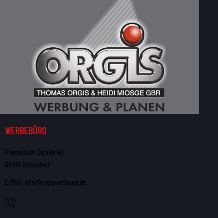
WERBEBÜRO
Chemnitzer Straße 90
09247 Röhrsdorf
E-Mail: info@orgiswerbung.de