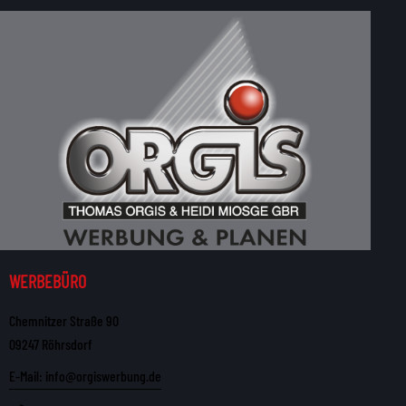
WERBEBÜRO
Chemnitzer Straße 90
09247 Röhrsdorf
E-Mail: info@orgiswerbung.de