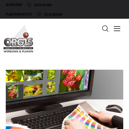
WERBEBÜRO
03722 500189
PLANENWERKSTATT
03722 504830