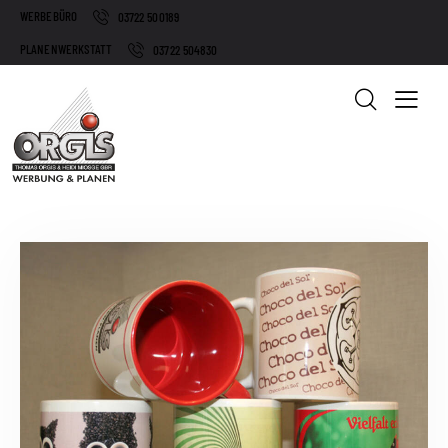
WERBEBÜRO
03722 500189
PLANENWERKSTATT
03722 504830