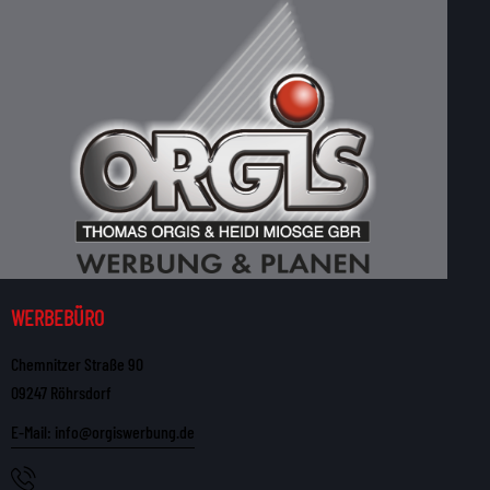
WERBEBÜRO
Chemnitzer Straße 90
09247 Röhrsdorf
E-Mail: info@orgiswerbung.de