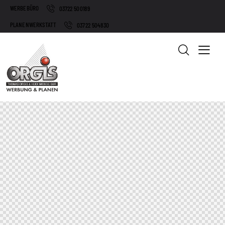
WERBEBÜRO
03722 500189
PLANENWERKSTATT
03722 504830